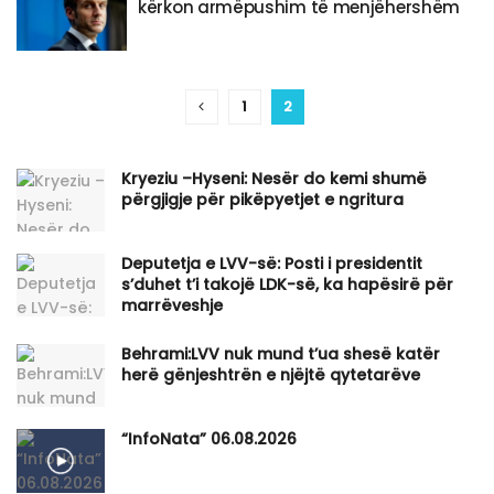
kërkon armëpushim të menjëhershëm
1
2
Kryeziu –Hyseni: Nesër do kemi shumë
përgjigje për pikëpyetjet e ngritura
Deputetja e LVV-së: Posti i presidentit
s’duhet t’i takojë LDK-së, ka hapësirë për
marrëveshje
Behrami:LVV nuk mund t’ua shesë katër
herë gënjeshtrën e njëjtë qytetarëve
“InfoNata” 06.08.2026