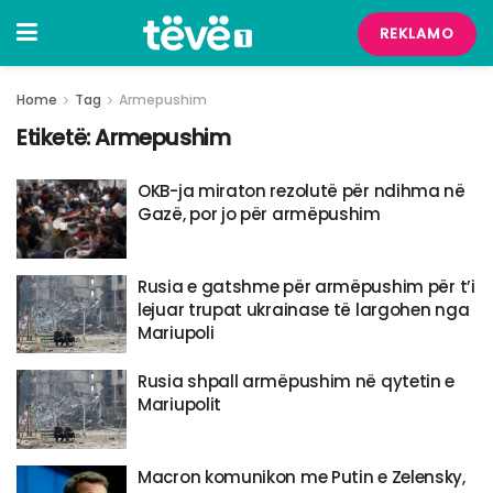
REKLAMO
Home
Tag
Armepushim
Etiketë:
Armepushim
OKB-ja miraton rezolutë për ndihma në
Gazë, por jo për armëpushim
Rusia e gatshme për armëpushim për t’i
lejuar trupat ukrainase të largohen nga
Mariupoli
Rusia shpall armëpushim në qytetin e
Mariupolit
Macron komunikon me Putin e Zelensky,