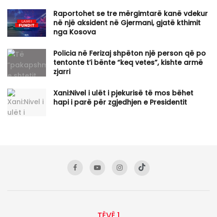
Raportohet se tre mërgimtarë kanë vdekur
në një aksident në Gjermani, gjatë kthimit
nga Kosova
Policia në Ferizaj shpëton një person që po
tentonte t’i bënte “keq vetes”, kishte armë
zjarri
Xani:Nivel i ulët i pjekurisë të mos bëhet
hapi i parë për zgjedhjen e Presidentit
TËVË 1