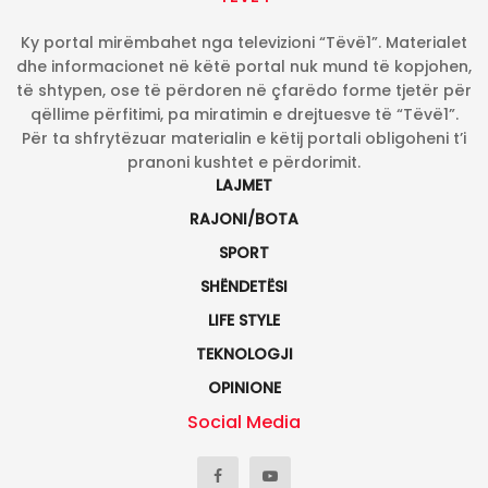
Ky portal mirëmbahet nga televizioni “Tëvë1”. Materialet
dhe informacionet në këtë portal nuk mund të kopjohen,
të shtypen, ose të përdoren në çfarëdo forme tjetër për
qëllime përfitimi, pa miratimin e drejtuesve të “Tëvë1”.
Për ta shfrytëzuar materialin e këtij portali obligoheni t’i
pranoni kushtet e përdorimit.
LAJMET
RAJONI/BOTA
SPORT
SHËNDETËSI
LIFE STYLE
TEKNOLOGJI
OPINIONE
Social Media